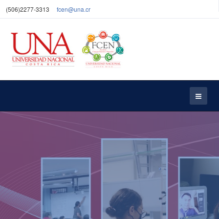
(506)2277-3313
fcen@una.cr
Excelencia