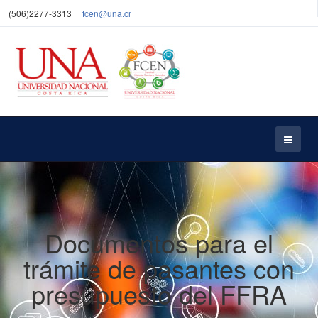
(506)2277-3313
fcen@una.cr
Documentos para el
trámite de pasantes con
presupuesto del FFRA