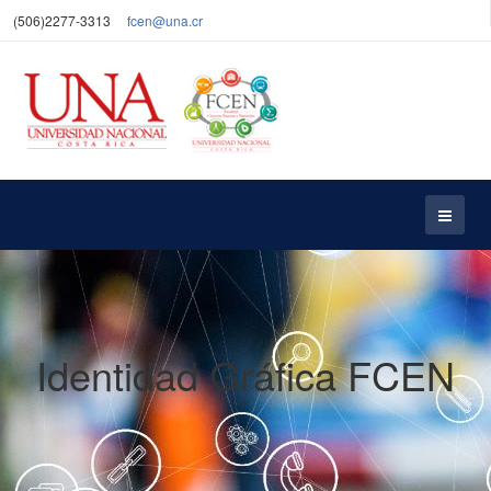
(506)2277-3313
fcen@una.cr
Identidad Gráfica FCEN