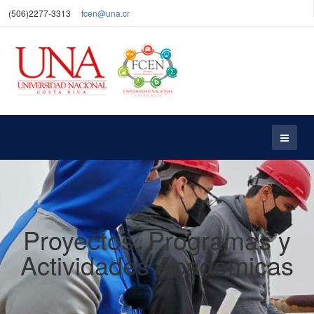
(506)2277-3313
fcen@una.cr
Proyectos, Programas y
Actividades Académicas