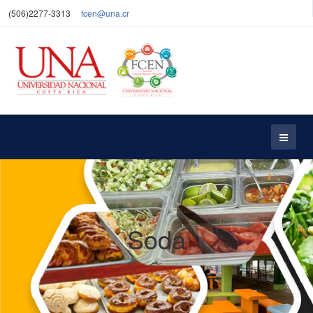
(506)2277-3313
fcen@una.cr
Soda