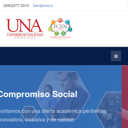
(506)2277-3313
fcen@una.cr