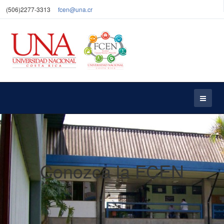
(506)2277-3313
fcen@una.cr
Conozca la FCEN