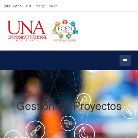
(506)2277-3313
fcen@una.cr
Gestión de Proyectos