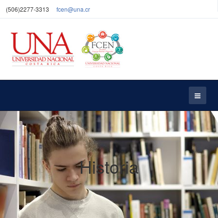
(506)2277-3313
fcen@una.cr
Historia